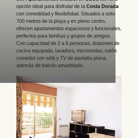
opción ideal para disfrutar de la
Costa Dorada
con comodidad y flexibilidad. Situados a solo
700 metros de la playa y en pleno centro,
ofrecen apartamentos espaciosos y funcionales,
perfectos para familias y grupos de amigos.
Con capacidad de 2 a 6 personas, disponen de
cocina equipada, lavadora, microondas, salón
comedor con sofá y TV de pantalla plana,
además de balcón amueblado.
1
26