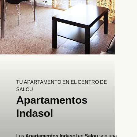
VER MÁS DETALLES
Inicio
/
Home
/
Apartamentos
TU APARTAMENTO EN EL CENTRO DE
SALOU
Apartamentos
Indasol
Los
Apartamentos Indasol
en
Salou
son una