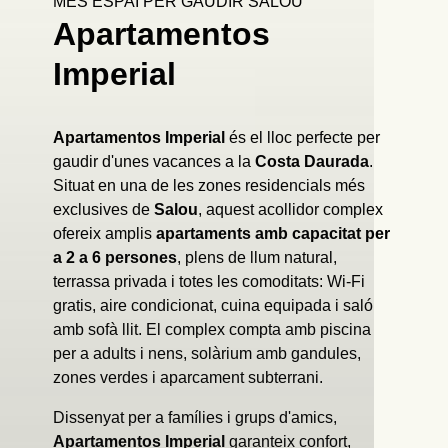
MÉS ESPAI PER GAUDIR SALOU
Apartamentos
Imperial
Apartamentos Imperial
és el lloc perfecte per
gaudir d'unes vacances a la
Costa Daurada
.
Situat en una de les zones residencials més
exclusives de
Salou
, aquest acollidor complex
ofereix amplis
apartaments amb capacitat per
a 2 a 6 persones
, plens de llum natural,
terrassa privada i totes les comoditats: Wi-Fi
gratis, aire condicionat, cuina equipada i saló
amb sofà llit. El complex compta amb piscina
per a adults i nens, solàrium amb gandules,
zones verdes i aparcament subterrani.
Dissenyat per a famílies i grups d'amics,
Apartamentos Imperial
garanteix confort,