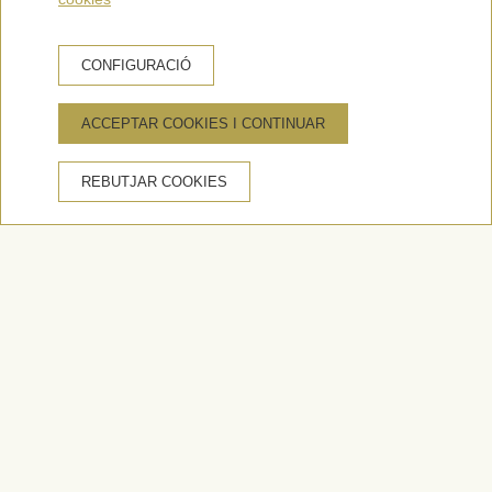
CONFIGURACIÓ
ACCEPTAR COOKIES I CONTINUAR
REBUTJAR COOKIES
Serveis i
instal·lacions
d'Apartamentos
Imperial