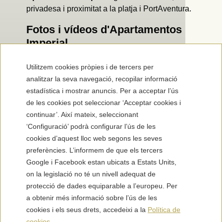
privadesa i proximitat a la platja i PortAventura.
Fotos i vídeos d'Apartamentos
Imperial
Explora la nostra galeria fotogràfica
Utilitzem cookies pròpies i de tercers per
analitzar la seva navegació, recopilar informació
estadística i mostrar anuncis. Per a acceptar l’ús
de les cookies pot seleccionar ‘Acceptar cookies i
continuar’. Així mateix, seleccionant
Apartaments
‘Configuració’ podrà configurar l’ús de les
cookies d’aquest lloc web segons les seves
preferències. L’informem de que els tercers
Google i Facebook estan ubicats a Estats Units,
on la legislació no té un nivell adequat de
protecció de dades equiparable a l’europeu. Per
a obtenir més informació sobre l’ús de les
Exteriors
cookies i els seus drets, accedeixi a la
Política de
cookies